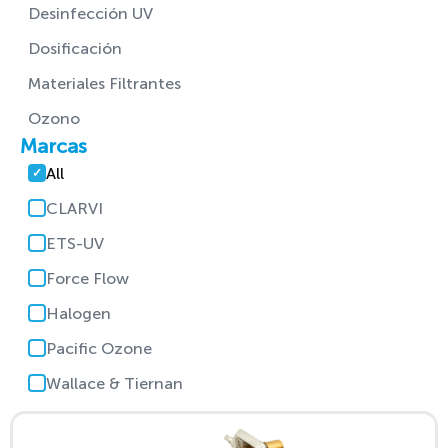
Desinfección UV
Dosificación
Materiales Filtrantes
Ozono
Marcas
All
CLARVI
ETS-UV
Force Flow
Halogen
Pacific Ozone
Wallace & Tiernan