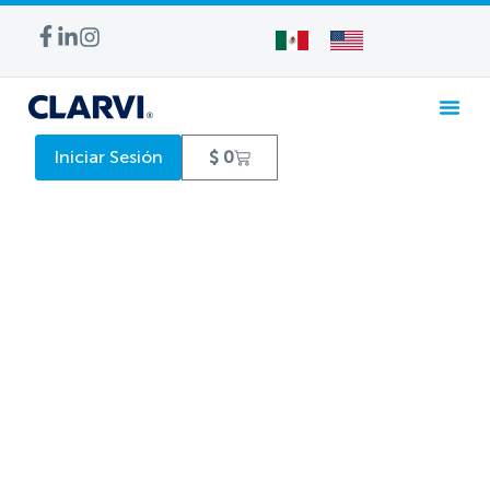
Iniciar Sesión
$
0