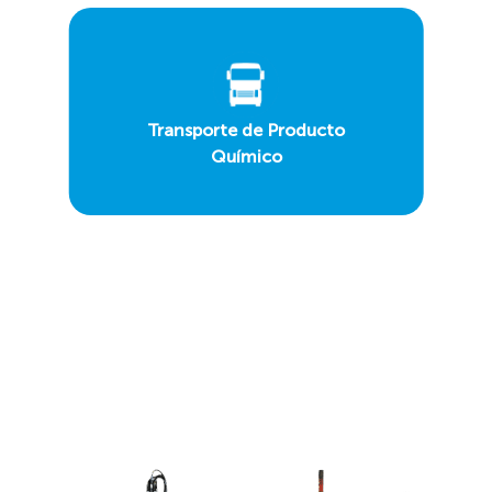
Transporte de Producto
Químico
Descubre las tecnologías más
innovadoras en
cloración
,
desinfección
y
dosificación