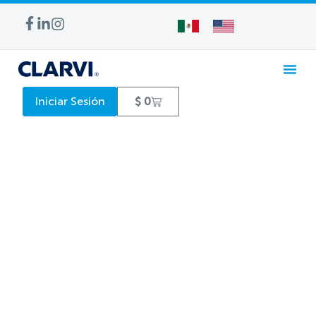
Iniciar Sesión
$
0