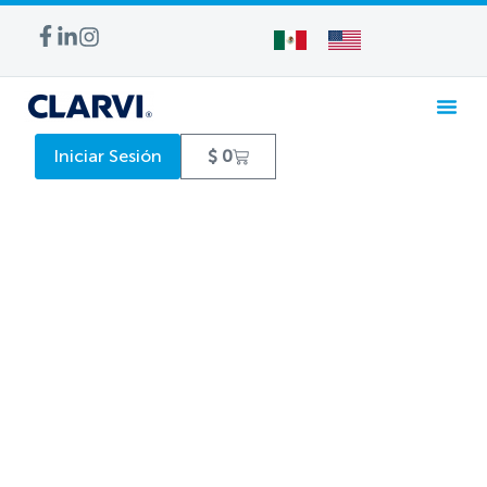
Iniciar Sesión
$
0