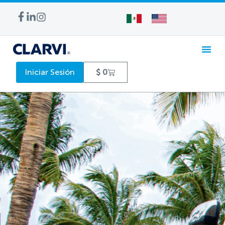
Iniciar Sesión
$
0