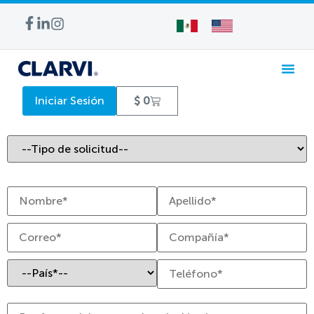
Iniciar Sesión
$
0