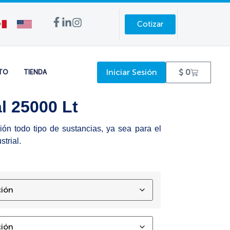
Cotizar
Iniciar Sesión
$
0
TO
TIENDA
l 25000 Lt
n todo tipo de sustancias, ya sea para el
trial.