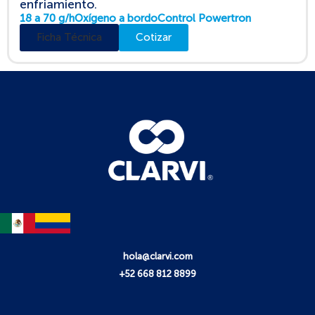
enfriamiento.
18 a 70 g/h
Oxígeno a bordo
Control Powertron
Ficha Técnica
Cotizar
hola@clarvi.com
+52 668 812 8899