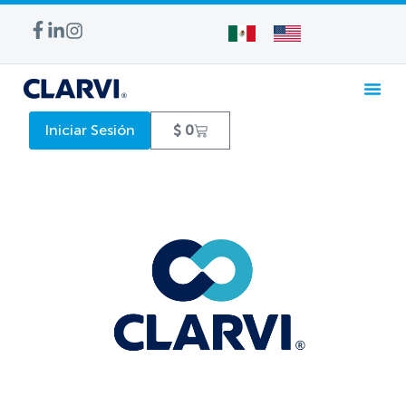
Iniciar Sesión
$
0