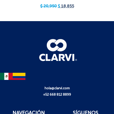
$
20,950
$
18,855
hola@clarvi.com
+52 668 812 8899
NAVEGACIÓN
SÍGUENOS