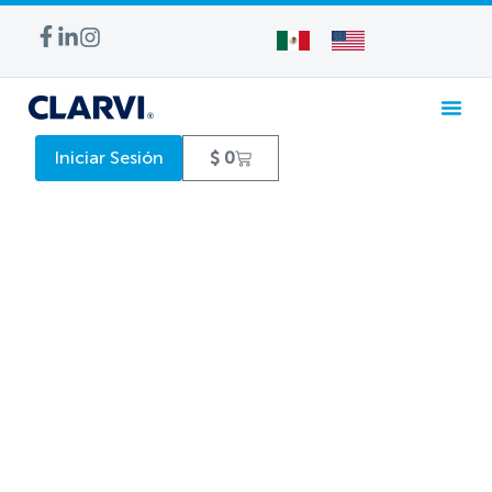
Iniciar Sesión
$
0