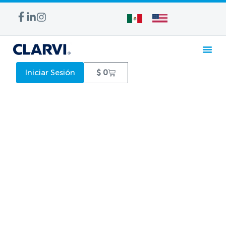
Iniciar Sesión
$
0