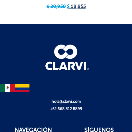
$
20,950
$
18,855
hola@clarvi.com
+52 668 812 8899
NAVEGACIÓN
SÍGUENOS