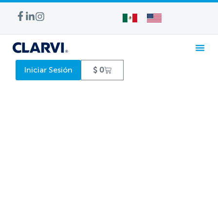
Iniciar Sesión
$
0