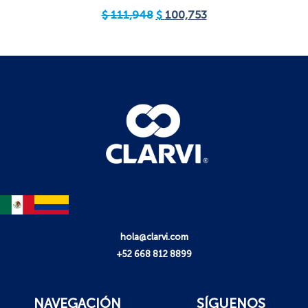
$
111,948
$
100,753
hola@clarvi.com
+52 668 812 8899
NAVEGACIÓN
SÍGUENOS