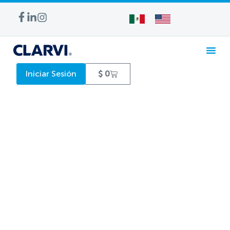
Iniciar Sesión
$
0