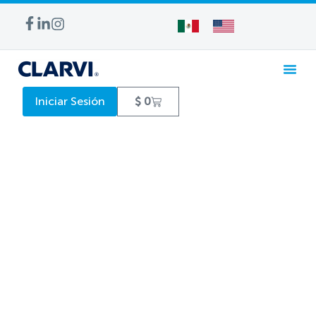
Iniciar Sesión
$
0