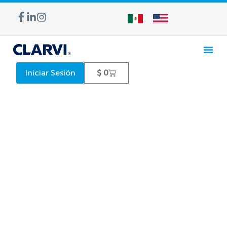
Iniciar Sesión
$
0