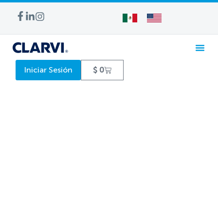
Iniciar Sesión
$
0