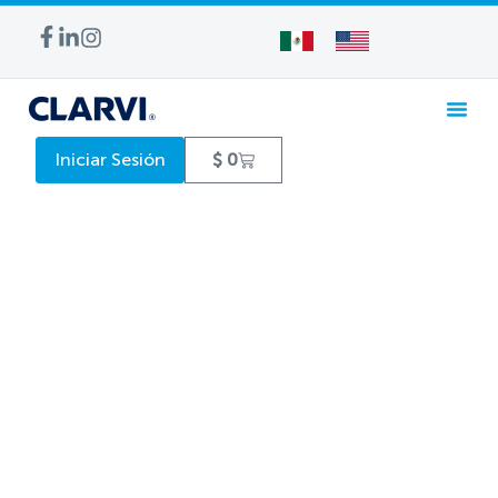
Iniciar Sesión
$
0