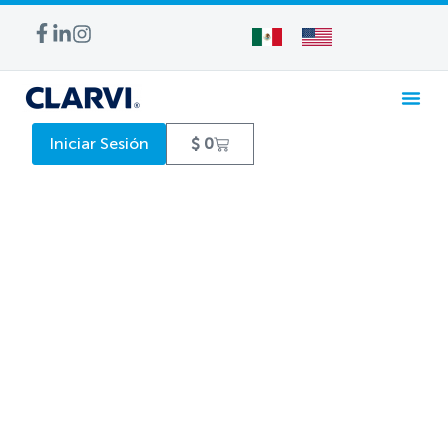
Iniciar Sesión
$
0