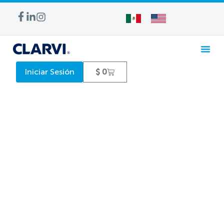
Iniciar Sesión
$
0