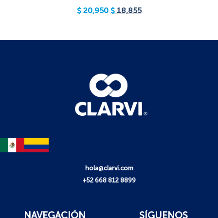
$
20,950
$
18,855
hola@clarvi.com
+52 668 812 8899
NAVEGACIÓN
SÍGUENOS