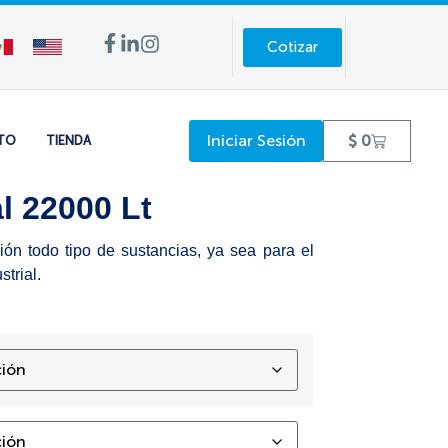
Cotizar
Iniciar Sesión
$
0
TO
TIENDA
l 22000 Lt
n todo tipo de sustancias, ya sea para el
trial.