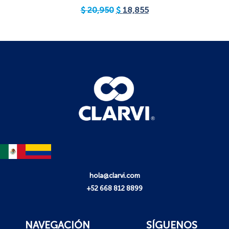
$
20,950
$
18,855
hola@clarvi.com
+52 668 812 8899
NAVEGACIÓN
SÍGUENOS