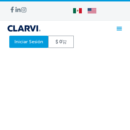
Iniciar Sesión
$
0