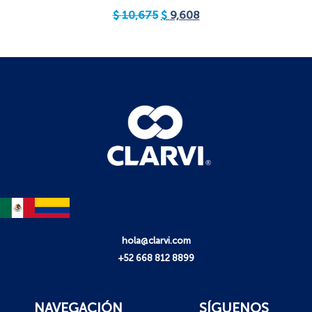
$
10,675
$
9,608
hola@clarvi.com
+52 668 812 8899
NAVEGACIÓN
SÍGUENOS