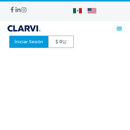
Iniciar Sesión
$
0