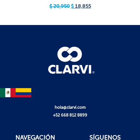
$
20,950
$
18,855
hola@clarvi.com
+52 668 812 8899
NAVEGACIÓN
SÍGUENOS