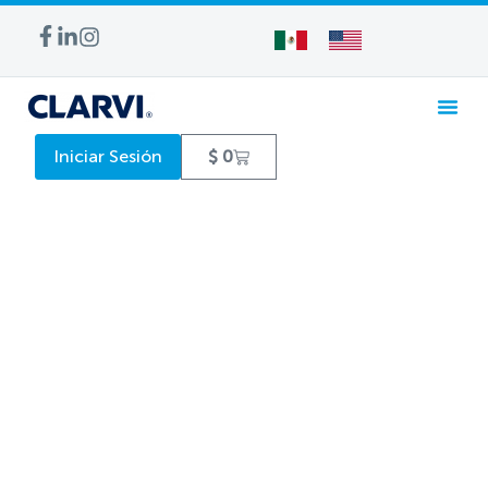
Iniciar Sesión
$
0