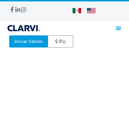
Iniciar Sesión
$
0