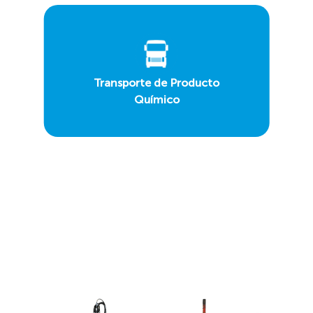
Transporte de Producto
Químico
Descubre las tecnologías más
innovadoras en
cloración
,
desinfección
y
dosificación